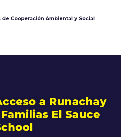
 de Cooperación Ambiental y Social
Acceso a Runachay
 Familias El Sauce
School