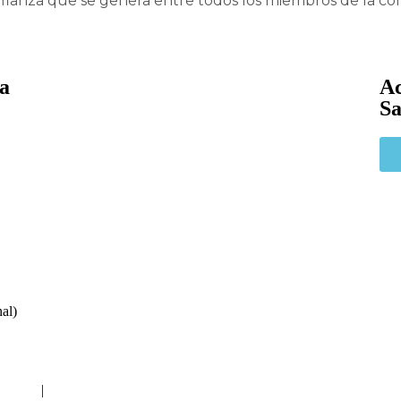
nfianza que se genera entre todos los miembros de la c
ra
Ac
Sa
al)
CODE
|
Privacidad y Tratamiento de Datos