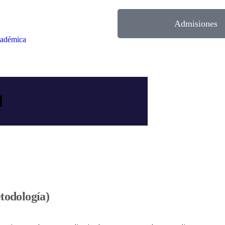
Admisiones
cadémica
l
todología)