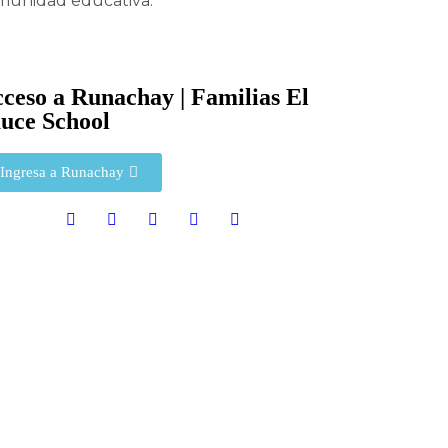
omunidad educativa.
ceso a Runachay | Familias El
uce School
Ingresa a Runachay