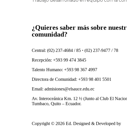
Trabajo desarrollado en equipo con la co
¿Quieres saber más sobre nuest
comunidad?
Central: (02) 237-4684 / 85
·
(02) 237-9477 / 78
Recepción: +593 99 474 3845
Talento Humano: +593 98 367 4997
Directora de Comunidad: +593 98 401 5501
Email: admisiones@elsauce.edu.ec
Av. Interoceánica Km. 12 ½ (Junto al Club El Nacion
Tumbaco, Quito – Ecuador.
Copyright © 2026 Ed. Designed & Developed by
A