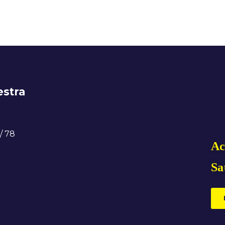
estra
/ 78
Ac
Sa
1