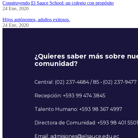
Construyendo El Sauce School: un colegio con propósito
24 Ene, 2020
Hijos autónomos, adultos exitosos.
24 Ene, 2020
¿Quieres saber más sobre nu
comunidad?
Central: (02) 237-4684 / 85
·
(02) 237-9477 
Recepción: +593 99 474 3845
Talento Humano: +593 98 367 4997
Directora de Comunidad: +593 98 401 550
Email: admisiones@elsauce.edu.ec