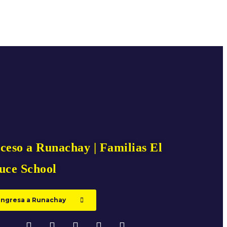
ceso a Runachay | Familias El
uce School
Ingresa a Runachay