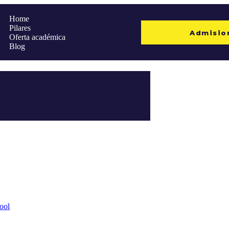
Home
Pilares
Admisio
Oferta académica
Blog
ool