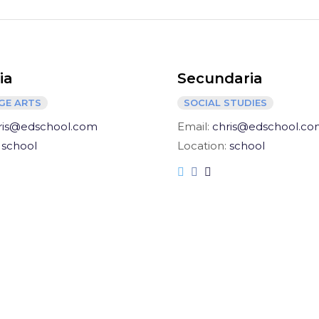
ia
Secundaria
GE ARTS
SOCIAL STUDIES
ris@edschool.com
Email:
chris@edschool.c
:
school
Location:
school