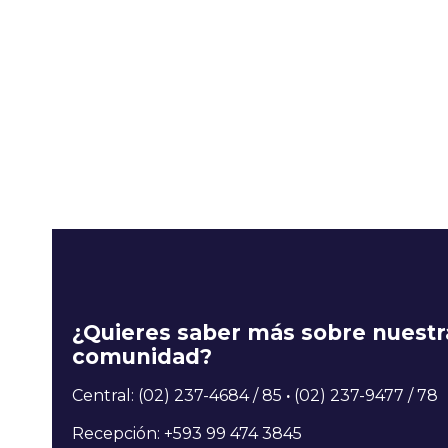
¿Quieres saber más sobre nuestr
comunidad?
Central: (02) 237-4684 / 85
·
(02) 237-9477 / 78
Recepción: +593 99 474 3845