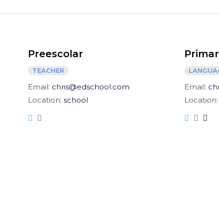
Preescolar
Primar
TEACHER
LANGUA
Email:
chris@edschool.com
Email:
ch
Location:
school
Location